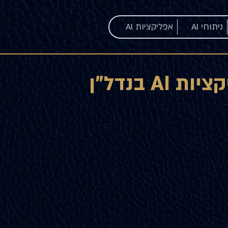
ניתוחי AI
אפליקציות AI
ת AI בנדל"ן
חדר הבקרה
הרו
בדוח
כלים פרקטיים והיערכות אסטרטגית לענף
מחשבון 
הנדל״ן בישראל
באמת יי
היכנסו לאפליקציה