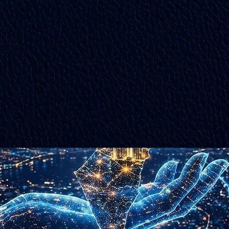
אביב
נחל'ה
GO/NO
אומדן נטו לנחלה במושב - כמה ב
יישאר לך מהקמת פל"ח בנחלה?
ות ליזם
בקרוב
היכנסו לאפליקציה