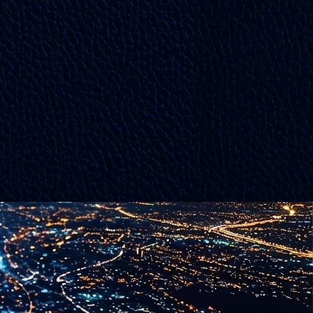
תל-
 GO
מנוע החלט