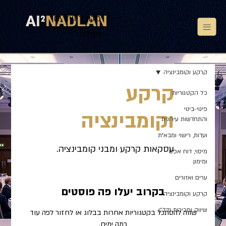
AI
²
NADLAN
מלון דיוויד ים
המלח
קרקע וקומבינציה
קרקע
כל הקטגוריות
פינוי-בינוי
וקומבינציה
והתחדשות עירונית
ועדות, רישוי ומבא״ת
עסקאות קרקע ומבני קומבינציה.
מיסוי, דוח אפס
ומימון
ערים ואזורים
בקרוב יעלו פה פוסטים
קרקע וקומבינציה
שיווק ומכירות נדל״ן
שווה להסתכל בקטגוריות אחרות בבלוג או לחזור לפה עוד
כמה ימים.