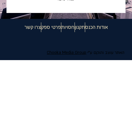
אודות הכנס
תקנון
חסויות
פרטי ספק
צרו קשר
האתר עוצב והוקם ע"י
Chooka Media Group